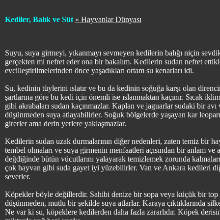
Kediler, Balık ve Süt
« Hayvanlar Dünyası
Suyu, suya girmeyi, yıkanmayı sevmeyen kedilerin balığı niçin sevdi
gerçekten mi nefret eder ona bir bakalım. Kedilerin sudan nefret ettikl
evcilleştirilmelerinden önce yaşadıkları ortam su kenarları idi.
Su, kedinin tüylerini ıslatır ve bu da kedinin soğuğa karşı olan direnc
şartlarına göre bu kedi için önemli ise ıslanmaktan kaçınır. Sıcak ikli
gibi akrabaları sudan kaçınmazlar. Kaplan ve jaguarlar sudaki bir av
düşünmeden suya atlayabilirler. Soğuk bölgelerde yaşayan kar leoparı 
girerler ama derin yerlere yaklaşmazlar.
Kedilerin sudan uzak durmalarının diğer nedenleri, zaten temiz bir hay
tembel olmaları ve suya girmenin menfaatleri açısından bir anlam ve a
değdiğinde bütün vücutlarını yalayarak temizlemek zorunda kalmaları 
çok hayvan gibi suda gayet iyi yüzebilirler. Van ve Ankara kedileri d
severler.
Köpekler böyle değillerdir. Sahibi denize bir sopa veya küçük bir top a
düşünmeden, mutlu bir şekilde suya atlarlar. Karaya çıktıklarında silkel
Ne var ki su, köpeklere kedilerden daha fazla zararlıdır. Köpek derisin