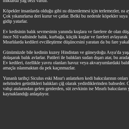
miktarda yağ bezi vardır.
Köpekler insanlarda olduğu gibi ısı düzenlemesi için terlemezler, ısı ay
Çok yıkanırlarsa deri kurur ve çatlar. Belki bu nedenle köpekler suya g
gidip yatarlar.
Ev kedisinin balık sevmesinin yanında kuşlara ve farelere de olan dü
önce Nil vadisinde balık, kurbağa, küçük kuşlar ve fareleri avlayarak
Mısırlılarda kedileri evcilleştirme düşüncesini yaratan da bu fare yaka
Günümüzde bile kedinin kuzey Hindistan ve güneydoğu Asya'da yaşaya
dolaşarak balık avlarlar. Patileri ile balıkları sudan dışarı atar, bu ar
Ev kedileri, özellikle yavru olanları havuz veya akvaryumlardaki balıkl
amaçla ıslanmaktan da pek kaçınmazlar.
Yunanlı tarihçi Siculus eski Mısır'ı anlatırken kedi bakıcılarının onlar
nehrinden getirdikleri balıkları çiğ olarak yedirdiklerinden bahseder
vahşi atalarından gelen genlerden, süt zevkinin ise Mısırlı bakıcıların
kaynaklandığı anlaşılıyor.