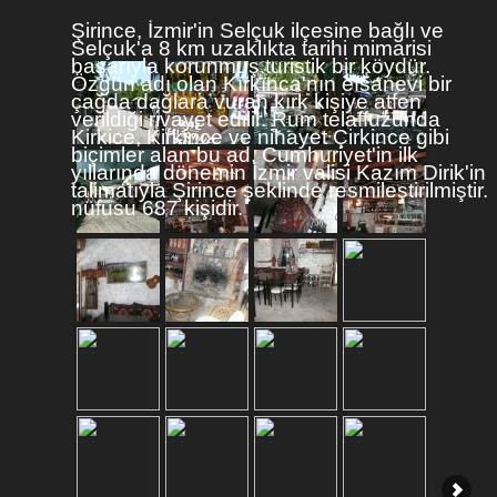
Şirince, İzmir'in Selçuk ilçesine bağlı ve
Selçuk'a 8 km uzaklıkta tarihi mimarisi
başarıyla korunmuş turistik bir köydür.
Özgün adı olan Kırkınca'nın efsanevi bir
çağda dağlara vuran kırk kişiye atfen
verildiği rivayet edilir. Rum telaffuzunda
Kirkice, Kirkince ve nihayet Çirkince gibi
biçimler alan bu ad, Cumhuriyet'in ilk
yıllarında dönemin İzmir valisi Kazım Dirik'in
talimatıyla Şirince şeklinde resmileştirilmiştir.
nüfusu 687 kişidir.